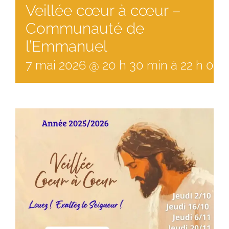
Veillée cœur à cœur –
Communauté de
l’Emmanuel
7
mai
2026
@
20
h
30
min
à
22 h 00 