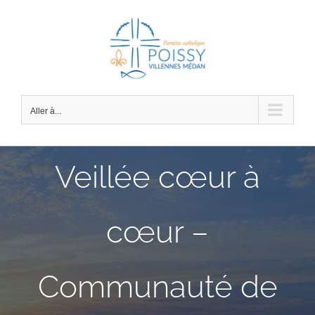
Passer
au
contenu
Aller à...
Veillée cœur à
cœur –
Communauté de