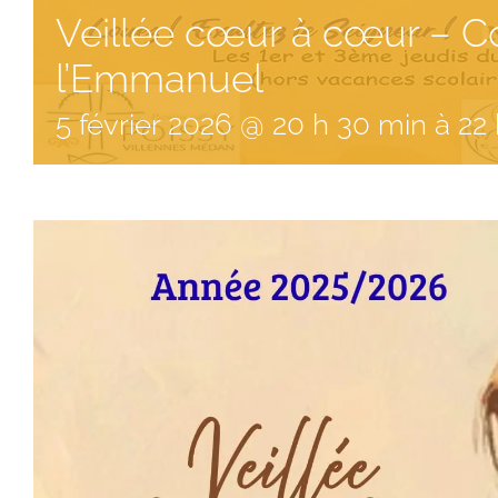
Veillée cœur à cœur –
l’Emmanuel
5
février
2026
@
20
h
30
min
à
22