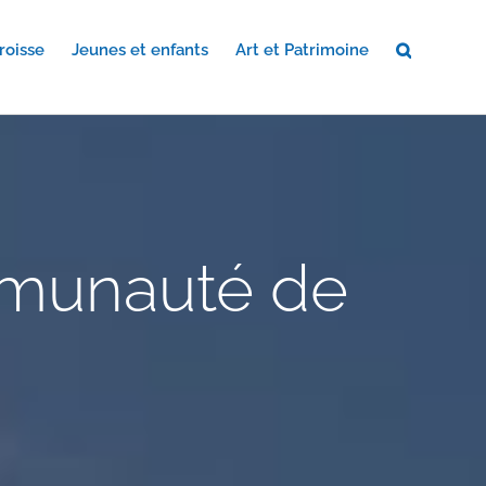
roisse
Jeunes et enfants
Art et Patrimoine
mmunauté de