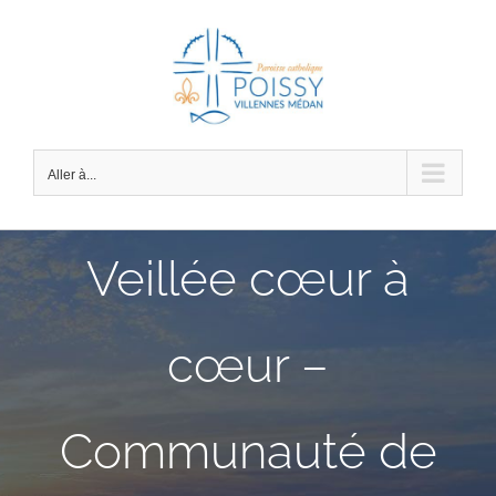
Passer
au
contenu
Aller à...
Veillée cœur à
cœur –
Communauté de