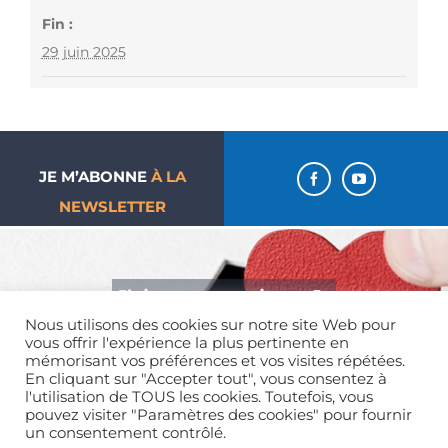
Fin :
29 juin 2025
JE M’ABONNE
À LA
NEWSLETTER
J’aime ma paroisse… Je
Nous utilisons des cookies sur notre site Web pour
donne !
vous offrir l'expérience la plus pertinente en
mémorisant vos préférences et vos visites répétées.
En cliquant sur "Accepter tout", vous consentez à
l'utilisation de TOUS les cookies. Toutefois, vous
pouvez visiter "Paramètres des cookies" pour fournir
un consentement contrôlé.
Mentions légales
| Tous droits réservés | 01 39 65 01 82