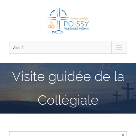
Passer
au
contenu
Aller à...
Visite guidée de la
Collégiale
×