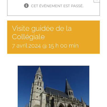
CET ÉVÈNEMENT EST PASSÉ.
Visite guidée de la
Collégiale
7
avril
2024
@
15
h
00
min