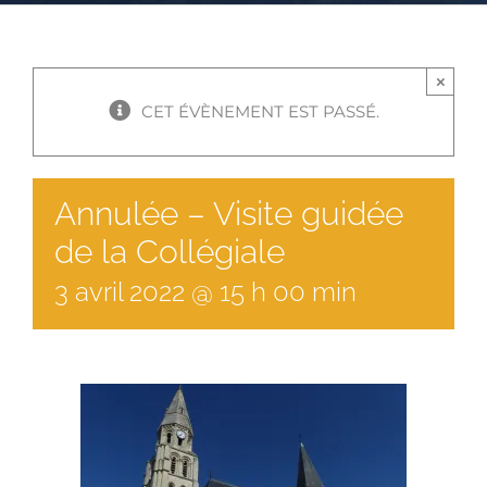
×
CET ÉVÈNEMENT EST PASSÉ.
Annulée – Visite guidée
de la Collégiale
3
avril
2022
@
15
h
00
min