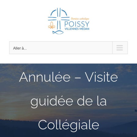
Passer
au
contenu
Aller à...
Annulée – Visite
guidée de la
Collégiale