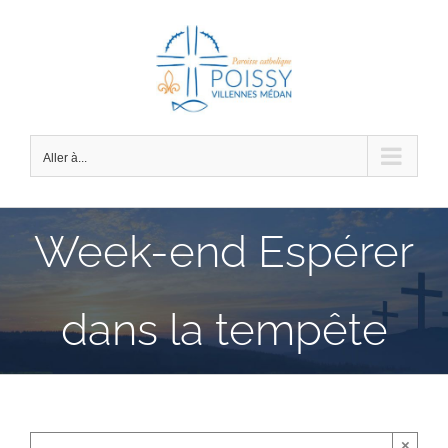
Passer
au
contenu
Aller à...
Week-end Espérer
dans la tempête
×