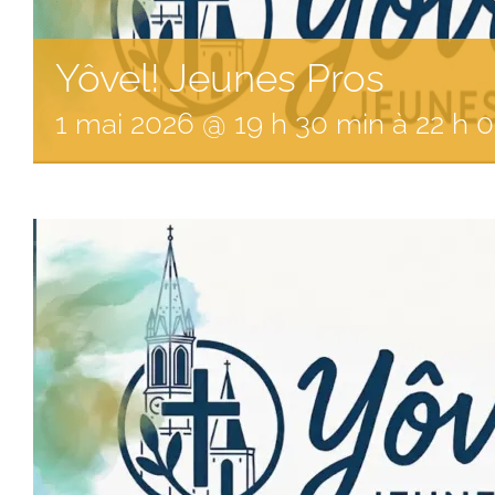
Yôvel! Jeunes Pros
1
mai
2026
@
19
h
30
min
à
22 h 