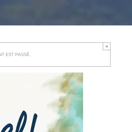
×
T EST PASSÉ.