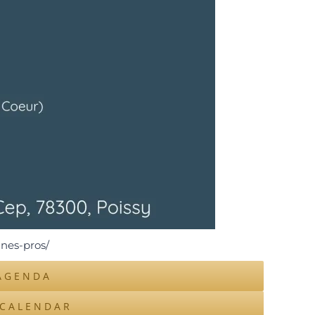
unes-pros/
AGENDA
ICALENDAR