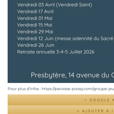
Pour plus d’infos : https://paroisse-poissy.com/groupe-je
+ GOOGLE 
+ AJOUTER À 