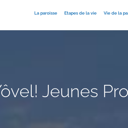
La paroisse
Etapes de la vie
Vie de la pa
ôvel! Jeunes Pr