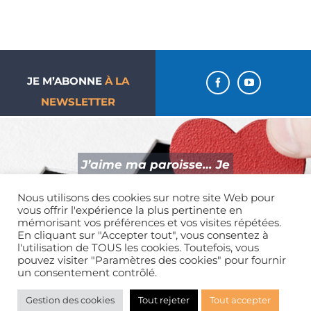
JE M’ABONNE
À LA
NEWSLETTER
J’aime ma paroisse… Je
donne !
Nous utilisons des cookies sur notre site Web pour
vous offrir l'expérience la plus pertinente en
mémorisant vos préférences et vos visites répétées.
En cliquant sur "Accepter tout", vous consentez à
l'utilisation de TOUS les cookies. Toutefois, vous
pouvez visiter "Paramètres des cookies" pour fournir
Mentions légales
| Tous droits réservés | 01 39 65 01 82
un consentement contrôlé.
Gestion des cookies
Tout rejeter
Tout accepter