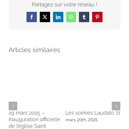
Partagez sur votre réseau !
Facebook
X
LinkedIn
WhatsApp
Tumblr
Pinterest
Articles similaires
29 mars 2025 –
Les soirées Laudato SI
Un
Inauguration officielle
d’
mars 20th, 2025
de l’église Saint
ét