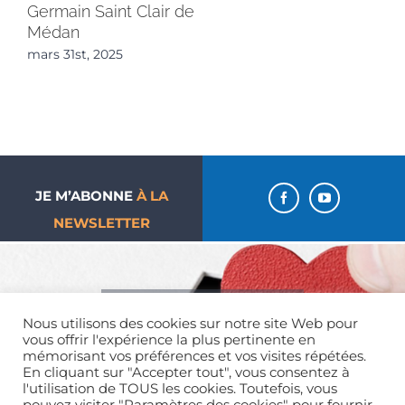
Germain Saint Clair de
en
Médan
mar
mars 31st, 2025
JE M’ABONNE
À LA
NEWSLETTER
J’aime ma paroisse… Je
Nous utilisons des cookies sur notre site Web pour
donne !
vous offrir l'expérience la plus pertinente en
mémorisant vos préférences et vos visites répétées.
En cliquant sur "Accepter tout", vous consentez à
l'utilisation de TOUS les cookies. Toutefois, vous