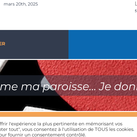
mars 20th, 2025
f
ER
ime ma paroisse… Je don
Mentions légales
| Tous droits réservés | 01 39 65 01 82
ffrir l'expérience la plus pertinente en mémorisant vos
ter tout", vous consentez à l'utilisation de TOUS les cookies.
pour fournir un consentement contrôlé.