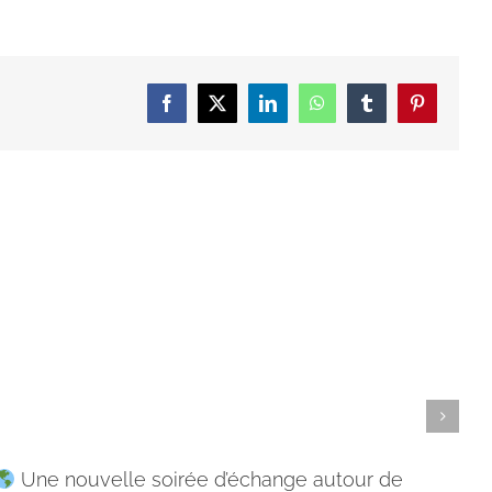
Facebook
X
LinkedIn
WhatsApp
Tumblr
Pinterest
Une nouvelle soirée d’échange autour de
202