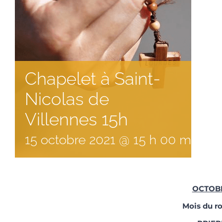
Chapelet à Saint-
Nicolas de
Villennes 15h
15
octobre
2021
@
15
h
00
min
OCTOB
Mois du ro