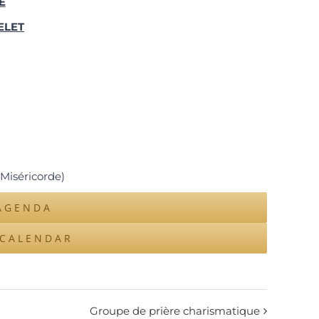
E
ELET
 Miséricorde)
AGENDA
ICALENDAR
Groupe de prière charismatique