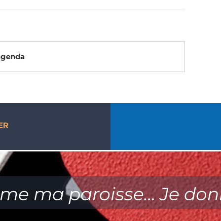
’agenda
ER
ime ma paroisse… Je don