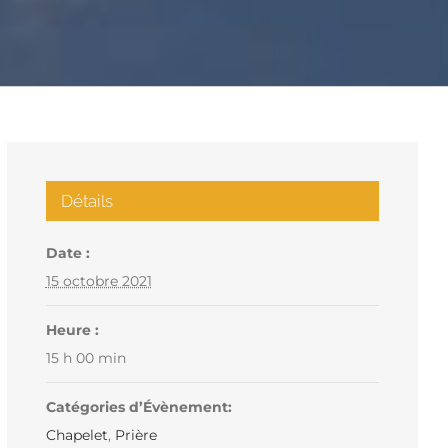
Détails
Date :
15 octobre 2021
Heure :
15 h 00 min
Catégories d’Évènement:
Chapelet
,
Prière