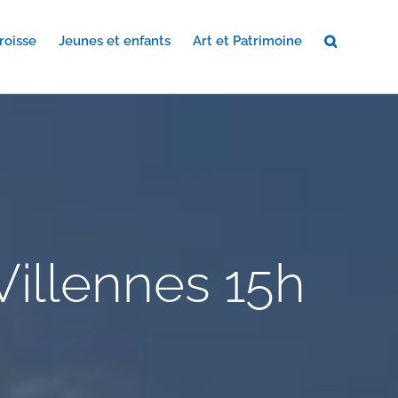
roisse
Jeunes et enfants
Art et Patrimoine
Villennes 15h