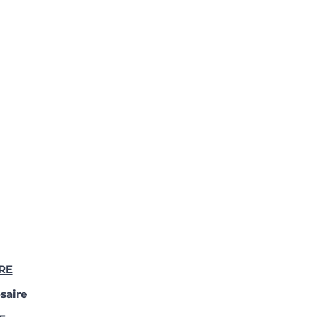
RE
saire