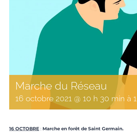
Marche du Réseau
16
octobre
2021
@
10
h
30
min
à
16 OCTOBRE
:
Marche en forêt de Saint Germain.