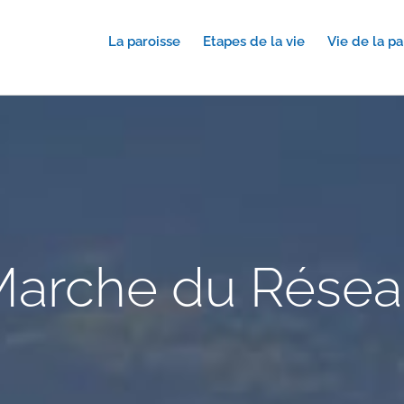
La paroisse
Etapes de la vie
Vie de la pa
arche du Rése