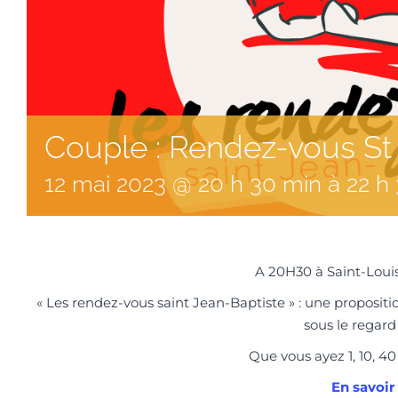
Couple : Rendez-vous St
12
mai
2023
@
20
h
30
min
à
22 h
A 20H30 à Saint-Loui
« Les rendez-vous saint Jean-Baptiste » : une propositi
sous le regard
Que vous ayez 1, 10, 4
En savoir