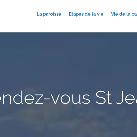
La paroisse
Etapes de la vie
Vie de la pa
endez-vous St Je