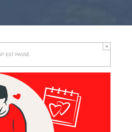
×
T EST PASSÉ.