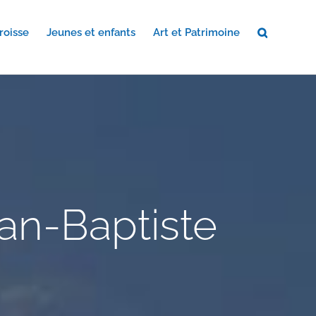
roisse
Jeunes et enfants
Art et Patrimoine
an-Baptiste