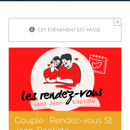
×
CET ÉVÈNEMENT EST PASSÉ.
Couple : Rendez-vous St