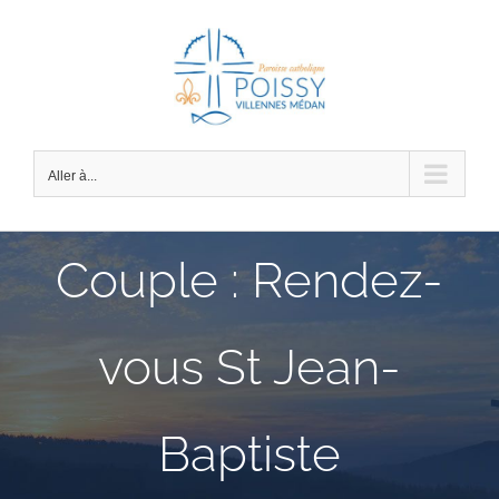
Passer
au
contenu
Aller à...
Couple : Rendez-
vous St Jean-
Baptiste