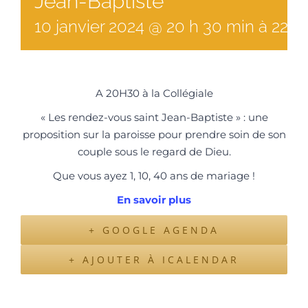
Jean-Baptiste
10
janvier
2024
@
20
h
30
min
à
22 h
A 20H30 à la Collégiale
« Les rendez-vous saint Jean-Baptiste » : une
proposition sur la paroisse pour prendre soin de son
couple sous le regard de Dieu.
Que vous ayez 1, 10, 40 ans de mariage !
En savoir plus
+ GOOGLE AGENDA
+ AJOUTER À ICALENDAR