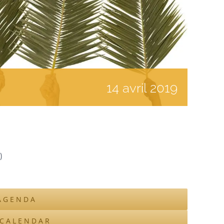
14
avril
2019
)
AGENDA
ICALENDAR