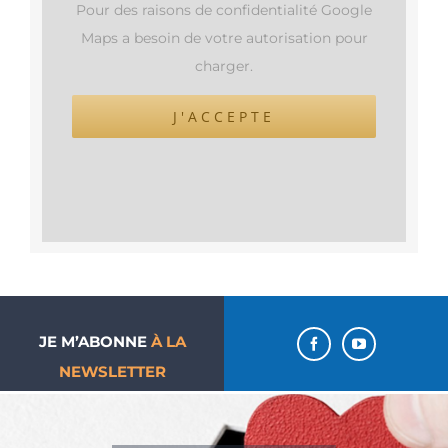
Pour des raisons de confidentialité Google
Maps a besoin de votre autorisation pour
charger.
J'ACCEPTE
JE M’ABONNE
À LA
NEWSLETTER