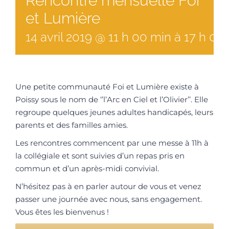
Rencontre mensuelle Foi
et Lumière
14
avril
2019
@
11
h
00
min
à
17 h 00
Une petite communauté Foi et Lumière existe à
Poissy sous le nom de ‘’l’Arc en Ciel et l’Olivier’’. Elle
regroupe quelques jeunes adultes handicapés, leurs
parents et des familles amies.
Les rencontres commencent par une messe à 11h à
la collégiale et sont suivies d’un repas pris en
commun et d’un après-midi convivial.
N’hésitez pas à en parler autour de vous et venez
passer une journée avec nous, sans engagement.
Vous êtes les bienvenus !