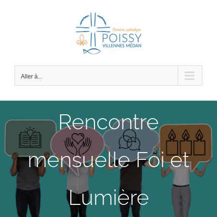
Passer
au
contenu
Aller à...
Rencontre
mensuelle Foi et
Lumière