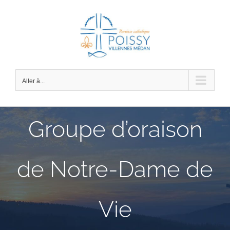
Passer
au
contenu
Aller à...
Groupe d’oraison
de Notre-Dame de
Vie