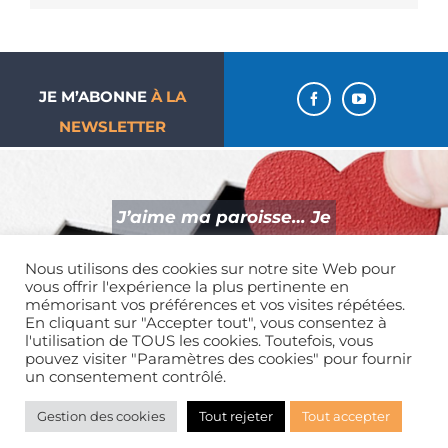
JE M’ABONNE
À LA
NEWSLETTER
J’aime ma paroisse… Je
donne !
Nous utilisons des cookies sur notre site Web pour
vous offrir l'expérience la plus pertinente en
mémorisant vos préférences et vos visites répétées.
En cliquant sur "Accepter tout", vous consentez à
l'utilisation de TOUS les cookies. Toutefois, vous
Mentions légales
| Tous droits réservés | 01 39 65 01 82
pouvez visiter "Paramètres des cookies" pour fournir
un consentement contrôlé.
Gestion des cookies
Tout rejeter
Tout accepter