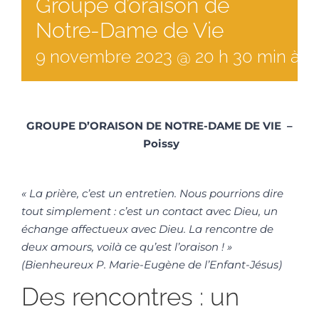
Groupe d’oraison de
Notre-Dame de Vie
9
novembre
2023
@
20
h
30
min
à
2
GROUPE D’ORAISON DE NOTRE-DAME DE VIE –
Poissy
« La prière, c’est un entretien. Nous pourrions dire
tout simplement : c’est un contact avec Dieu, un
échange affectueux avec Dieu. La rencontre de
deux amours, voilà ce qu’est l’oraison ! »
(Bienheureux P. Marie-Eugène de l’Enfant-Jésus)
Des rencontres : un