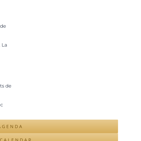
 de
 La
ts de
c
AGENDA
ICALENDAR