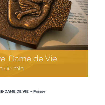
tre-Dame de Vie
 h 00 min
E-DAME DE VIE –
Poissy