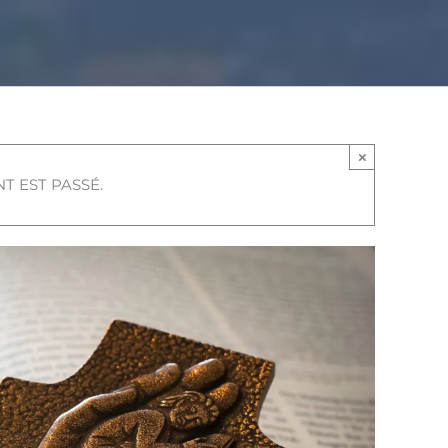
×
T EST PASSÉ.