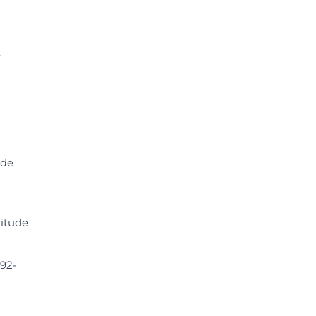
-
 de
itude
192-