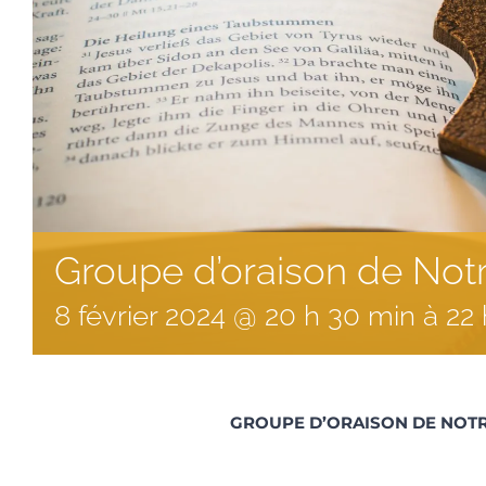
Groupe d’oraison de No
8
février
2024
@
20
h
30
min
à
22
GROUPE D’ORAISON DE NOTR