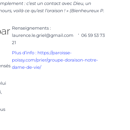
 simplement : c’est un contact avec Dieu, un
rs, voilà ce qu’est l’oraison ! » (Bienheureux P.
par
Renseignements :
laurence.le.griel@gmail.com ‘ 06 59 53 73
21
Plus d’info : https://paroisse-
poissy.com/prier/groupe-doraison-notre-
ensés
dame-de-vie/
lui
,
us