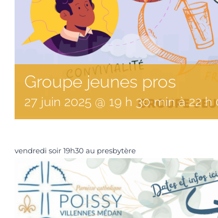
Groupe jeunes pros
27
juin
2025
@
19
h
30
min
à
22 h
vendredi soir 19h30 au presbytère