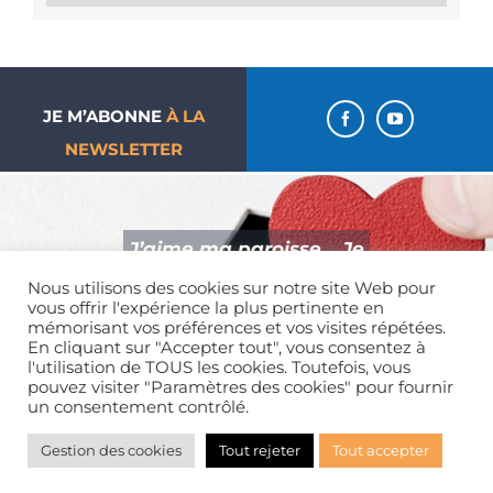
JE M’ABONNE
À LA
NEWSLETTER
J’aime ma paroisse… Je
donne !
Nous utilisons des cookies sur notre site Web pour
vous offrir l'expérience la plus pertinente en
mémorisant vos préférences et vos visites répétées.
En cliquant sur "Accepter tout", vous consentez à
l'utilisation de TOUS les cookies. Toutefois, vous
pouvez visiter "Paramètres des cookies" pour fournir
Mentions légales
| Tous droits réservés | 01 39 65 01 82
un consentement contrôlé.
Gestion des cookies
Tout rejeter
Tout accepter