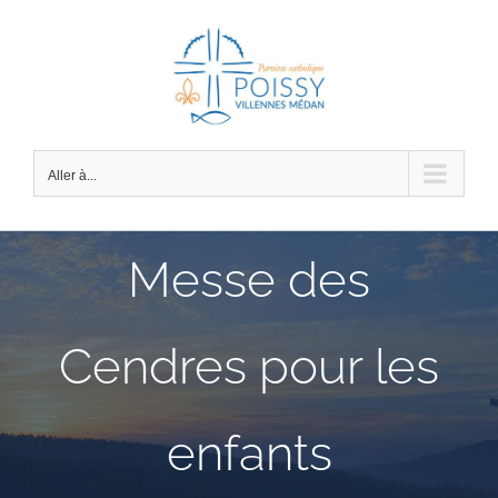
Passer
au
contenu
Aller à...
Messe des
Cendres pour les
enfants