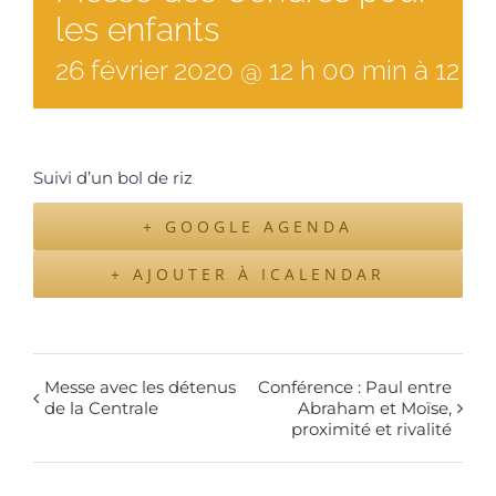
les enfants
26
février
2020
@
12
h
00
min
à
12 h
Suivi d’un bol de riz
+ GOOGLE AGENDA
+ AJOUTER À ICALENDAR
Messe avec les détenus
Conférence : Paul entre
de la Centrale
Abraham et Moïse,
proximité et rivalité