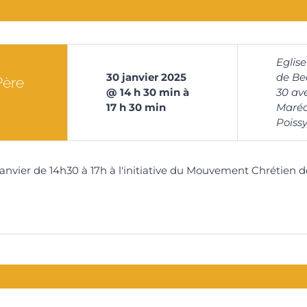
Eglise
30
janvier
2025
de Be
Père
@
14
h
30
min
à
30 av
17 h 30 min
Maréc
Poissy
anvier de 14h30 à 17h à l'initiative du Mouvement Chrétien d