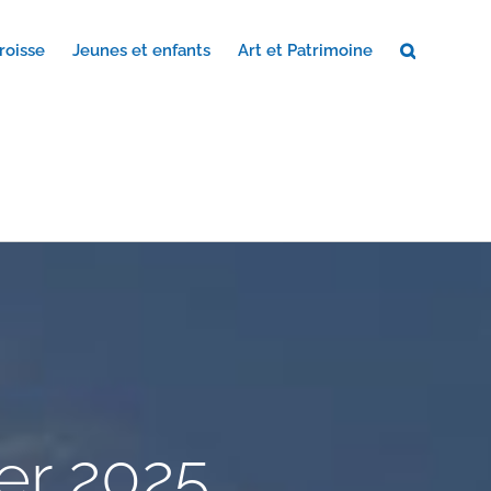
roisse
Jeunes et enfants
Art et Patrimoine
er 2025