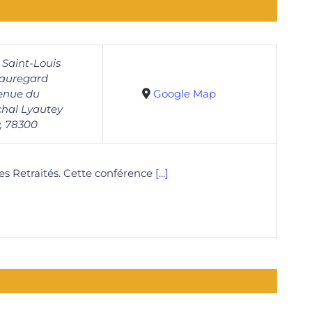
 Saint-Louis
auregard
enue du
Google Map
hal Lyautey
,
78300
es Retraités. Cette conférence
[...]