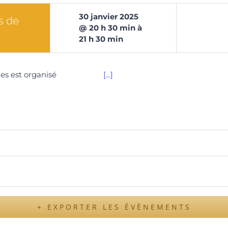
30
janvier
2025
s de
@
20
h
30
min
à
21 h 30 min
de Lourdes est organisé
[...]
+ EXPORTER LES ÉVÈNEMENTS