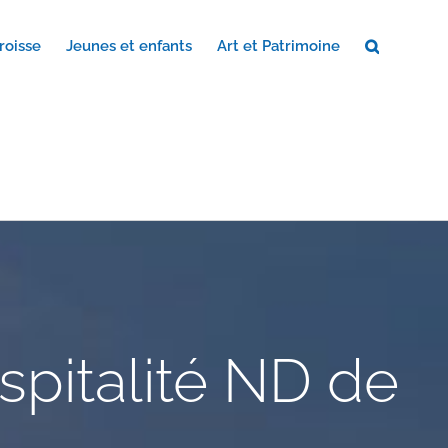
roisse
Jeunes et enfants
Art et Patrimoine
spitalité ND de