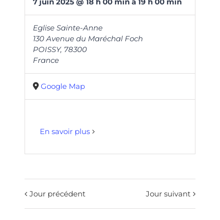
7
juin
2025
@
18
h
00
min
à
19 h 00 min
Eglise Sainte-Anne
130 Avenue du Maréchal Foch
POISSY
,
78300
France
Google Map
En savoir plus
Jour précédent
Jour suivant