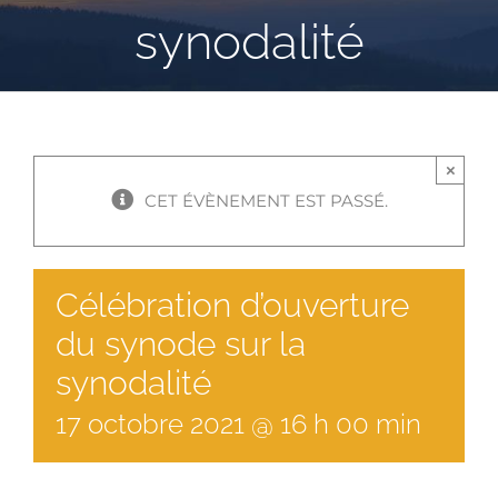
synodalité
×
CET ÉVÈNEMENT EST PASSÉ.
Célébration d’ouverture
du synode sur la
synodalité
17
octobre
2021
@
16
h
00
min