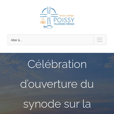
Passer
au
contenu
Aller à...
Célébration
d’ouverture du
synode sur la