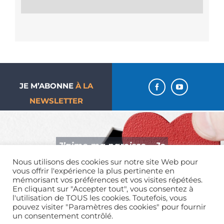
JE M’ABONNE
À LA
NEWSLETTER
J’aime ma paroisse… Je
Nous utilisons des cookies sur notre site Web pour
donne !
vous offrir l'expérience la plus pertinente en
mémorisant vos préférences et vos visites répétées.
En cliquant sur "Accepter tout", vous consentez à
l'utilisation de TOUS les cookies. Toutefois, vous
pouvez visiter "Paramètres des cookies" pour fournir
un consentement contrôlé.
Mentions légales
| Tous droits réservés | 01 39 65 01 82