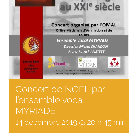
Concert de NOEL par
l’ensemble vocal
MYRIADE
14
décembre
2019
@
20
h
45
min