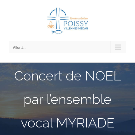
Passer
au
contenu
Aller à...
Concert de NOEL
par l’ensemble
vocal MYRIADE