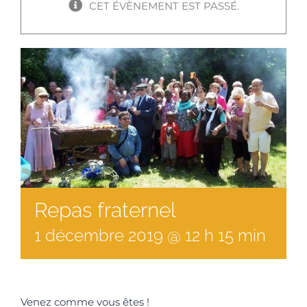
CET ÉVÈNEMENT EST PASSÉ.
Repas fraternel
1
décembre
2019
@
12
h
15
min
Venez comme vous êtes !