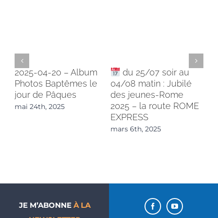
2025-04-20 – Album
du 25/07 soir au
LE
Photos Baptêmes le
04/08 matin : Jubilé
BE
jour de Pâques
des jeunes-Rome
LO
2025 – la route ROME
mai 24th, 2025
fév
EXPRESS
mars 6th, 2025
JE M’ABONNE
À LA