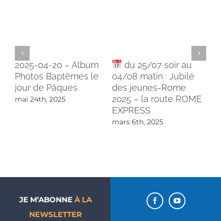
2025-04-20 – Album
du 25/07 soir au
LE
Photos Baptêmes le
04/08 matin : Jubilé
BE
jour de Pâques
des jeunes-Rome
LO
2025 – la route ROME
mai 24th, 2025
fév
EXPRESS
mars 6th, 2025
JE M’ABONNE
À LA
NEWSLETTER