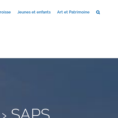
roisse
Jeunes et enfants
Art et Patrimoine
› SAPS