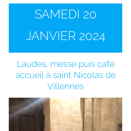
SAMEDI 20
JANVIER 2024
Laudes, messe puis café
accueil à saint Nicolas de
Villennes