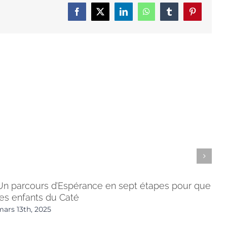
Facebook
X
LinkedIn
WhatsApp
Tumblr
Pinterest
Un parcours d’Espérance en sept étapes pour que
les enfants du Caté
La
mars 13th, 2025
fév