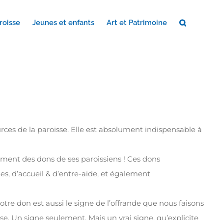
roisse
Jeunes et enfants
Art et Patrimoine
urces de la paroisse. Elle est absolument indispensable à
ement des dons de ses paroissiens ! Ces dons
s, d’accueil & d’entre-aide, et également
notre don est aussi le signe de l’offrande que nous faisons
se. Un signe seulement. Mais un vrai signe, qu’explicite