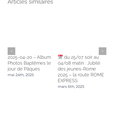
Articles similaires
2025-04-20 – Album
du 25/07 soir au
LE
Photos Baptêmes le
04/08 matin : Jubilé
BE
jour de Pâques
des jeunes-Rome
LO
2025 – la route ROME
mai 24th, 2025
fév
EXPRESS
mars 6th, 2025